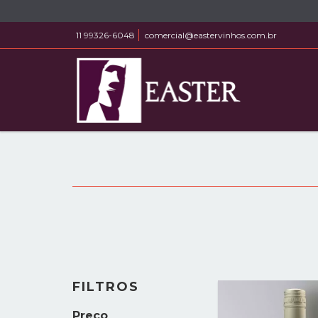
11 99326-6048
comercial@eastervinhos.com.br
FILTROS
Preço