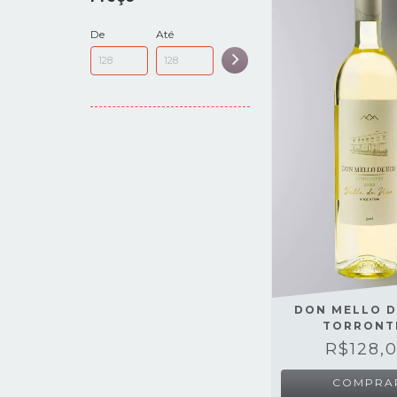
De
Até
DON MELLO D
TORRONT
R$128,