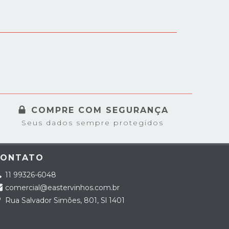
COMPRE COM SEGURANÇA
Seus dados sempre protegidos
CONTATO
11 99326-6048
comercial@eastervinhos.com.br
Rua Salvador Simões, 801, Sl 1401