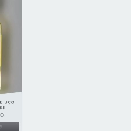
E UCO
ES
00