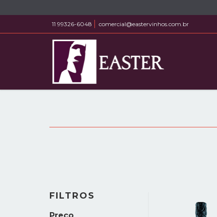
11 99326-6048
comercial@eastervinhos.com.br
FILTROS
Preço